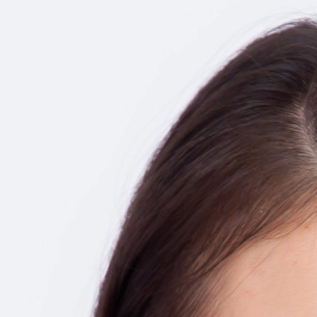
仕
事
を
し
た
い
方
を
応
援
し
て
い
ま
す！
ま
ず
は