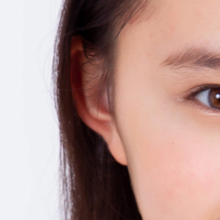
お
気
軽
に
お
問
合
せ
下
さ
い。