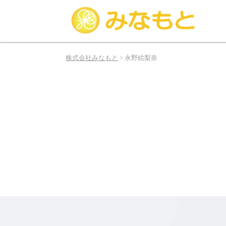
み
な
株式会社みなもと
>
永野絵梨奈
も
と
は
俳
優、
タ
レ
ン
ト、
モ
デ
ル
の
お