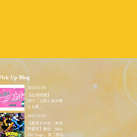
Pick Up Blog
2022.01.05
【出演情報】
NTV「上田と女が吠
える夜」
2022.01.05
【奥原さやか・奈良
平愛実】舞台「SK∞
The Stage」第二部出