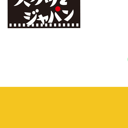
仕
事
を
し
た
い
方
を
応
援
し
て
い
ま
す！
ま
ず
は