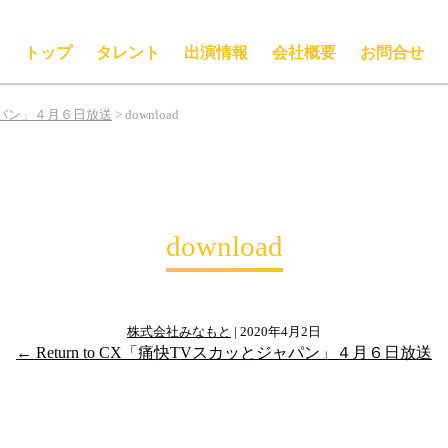
トップ
タレント
出演情報
会社概要
お問合せ
ャパン」４月６日放送
>
download
download
株式会社みなもと
|
2020年4月2日
←
Return to CX「痛快TVスカッとジャパン」４月６日放送