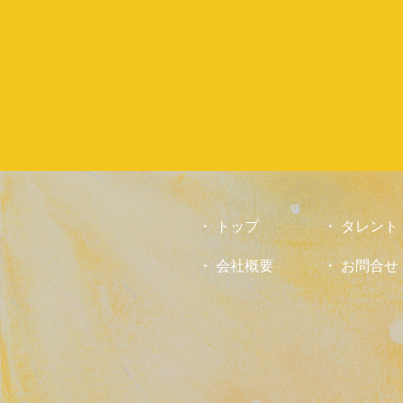
お
気
軽
に
お
問
合
せ
下
さ
い。
トップ
タレント
会社概要
お問合せ