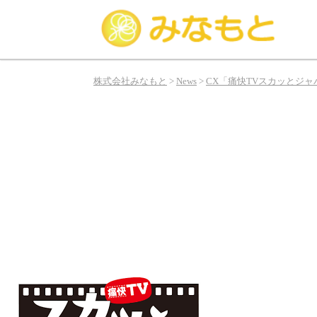
み
な
株式会社みなもと
>
News
>
CX「痛快TVスカッとジ
も
と
は
俳
優、
タ
レ
ン
ト、
モ
デ
ル
の
お