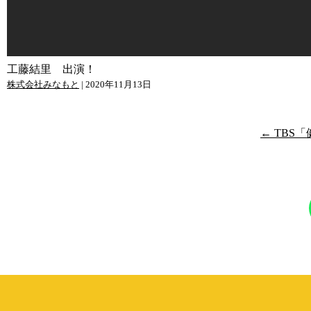
工藤結里 出演！
株式会社みなもと
|
2020年11月13日
投
←
TBS
稿
ナ
ビ
ゲ
ー
シ
ョ
ン