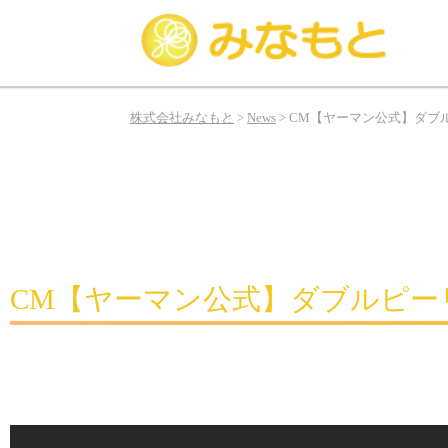
み
な
株式会社みなもと
>
News
>
CM【ヤーマン公式】ダブ
も
と
は
俳
優、
タ
レ
CM【ヤーマン公式】ダブルピー
ン
ト、
モ
デ
ル
の
お