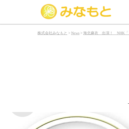
み
な
株式会社みなもと
>
News
>
海北麻衣 出演！ NHK
も
と
は
俳
優、
タ
レ
ン
ト、
モ
デ
ル
の
お