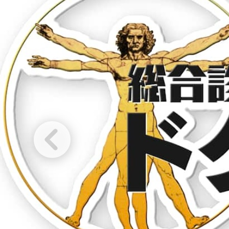
仕
事
を
し
た
い
方
を
応
援
し
て
い
ま
す！
ま
ず
は