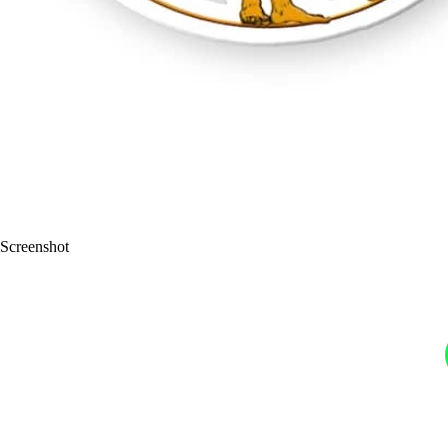
お
気
軽
に
お
問
合
せ
下
さ
い。
Screenshot