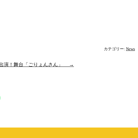
カテゴリー:
News
 出演！舞台「ごりょんさん」
→