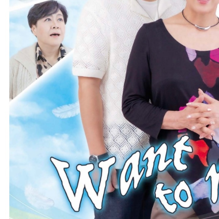
お
気
軽
に
お
問
合
せ
下
さ
い。