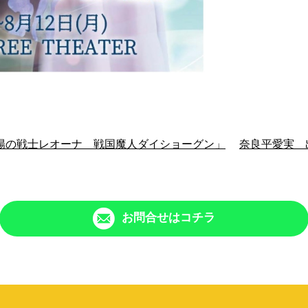
陽の戦士レオーナ 戦国魔人ダイショーグン」
奈良平愛実
お問合せはコチラ