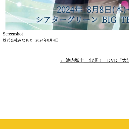
Screenshot
株式会社みなもと
|
2024年8月4日
投
←
池内智士 出演！ DVD「太
稿
ナ
ビ
ゲ
ー
シ
ョ
ン