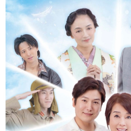
仕
事
を
し
た
い
方
を
応
援
し
て
い
ま
す！
ま
ず
は