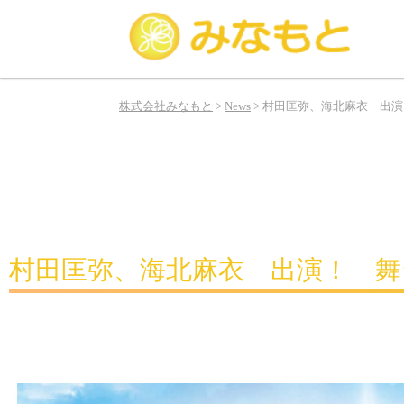
み
な
株式会社みなもと
>
News
>
村田匡弥、海北麻衣 出演！ 舞
も
と
は
俳
優、
タ
レ
村田匡弥、海北麻衣 出演！ 舞台「Wa
ン
ト、
モ
デ
ル
の
お