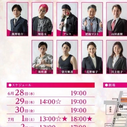
お
気
軽
に
お
問
合
せ
下
さ
い。