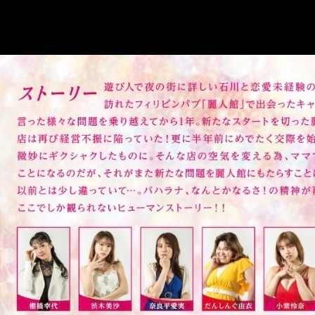
仕
事
を
し
た
い
方
を
応
援
し
て
い
ま
す！
ま
ず
は