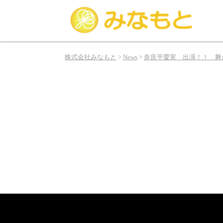
み
な
株式会社みなもと
>
News
>
奈良平愛実 出演！！ 舞
も
と
は
俳
優、
タ
レ
ン
ト、
モ
デ
ル
の
お