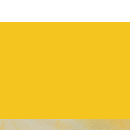
お
気
軽
に
お
問
合
せ
下
さ
い。