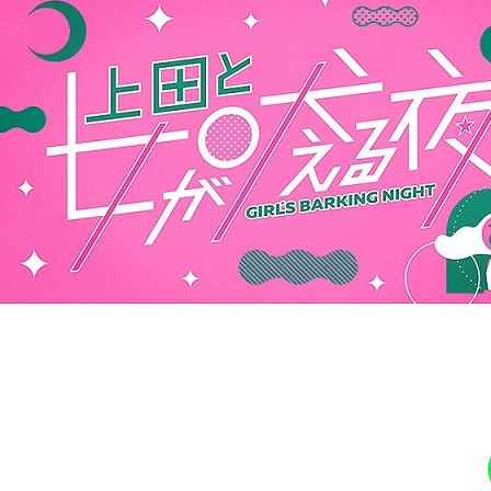
仕
事
を
し
た
い
方
を
応
援
し
て
い
ま
す！
ま
ず
は