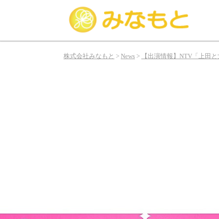
み
な
株式会社みなもと
>
News
>
【出演情報】NTV「上田
も
と
は
俳
優、
タ
レ
ン
ト、
モ
デ
ル
の
お