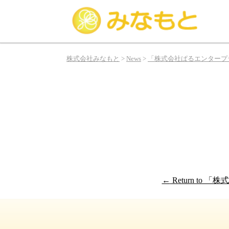
み
な
株式会社みなもと
>
News
>
「株式会社ぱるエンタープ
も
と
は
俳
優、
タ
レ
ン
ト、
モ
←
Return t
デ
ル
の
お