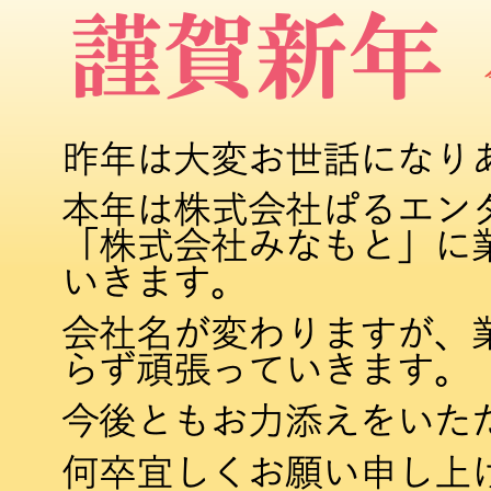
仕
事
を
し
た
い
方
を
応
援
し
て
い
ま
す！
ま
ず
は