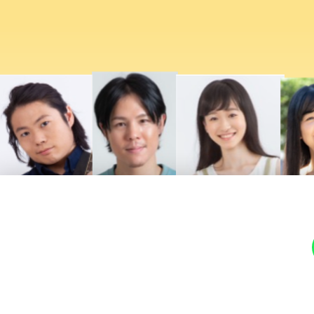
お
気
軽
に
お
問
合
せ
下
さ
い。