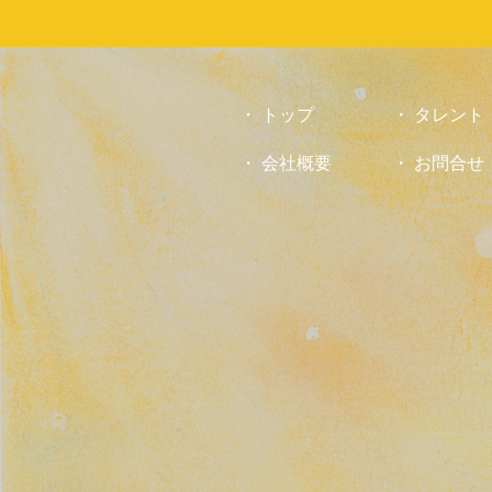
お
気
軽
に
お
トップ
タレント
問
会社概要
お問合せ
合
せ
下
さ
い。