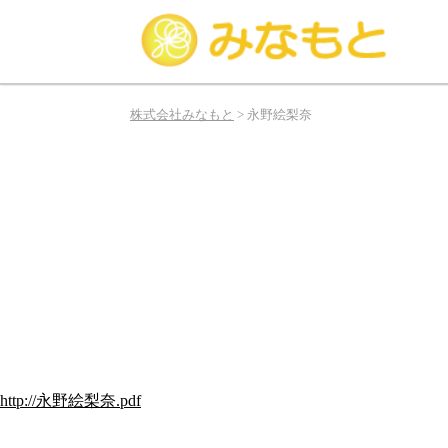
み
な
株式会社みなもと
>
永野絵梨奈
も
と
は
俳
優、
タ
レ
ン
ト、
モ
デ
ル
http://永野絵梨奈.pdf
の
お