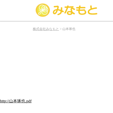
み
な
株式会社みなもと
>
山本琢也
も
と
は
俳
優、
タ
レ
ン
ト、
モ
デ
ル
http://山本琢也.pdf
の
お