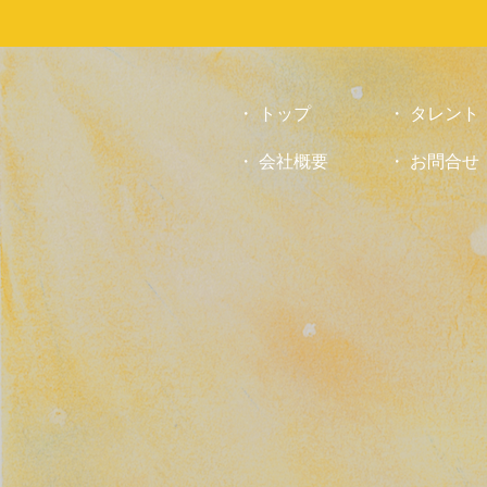
お
気
軽
に
お
トップ
タレント
問
会社概要
お問合せ
合
せ
下
さ
い。