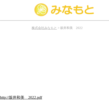
み
な
株式会社みなもと
>
坂井和美 2022
も
と
は
俳
優、
タ
レ
ン
ト、
モ
デ
ル
http://坂井和美 2022.pdf
の
お