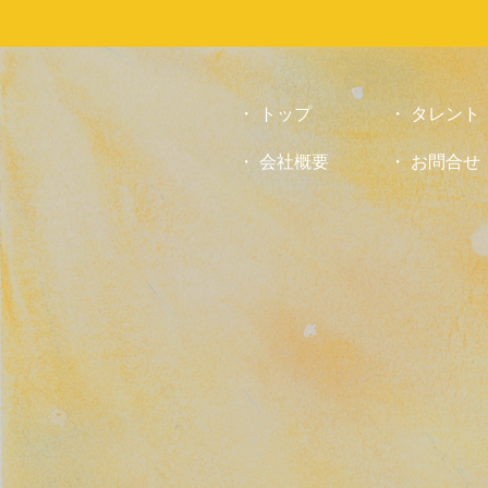
お
気
軽
に
お
トップ
タレント
問
会社概要
お問合せ
合
せ
下
さ
い。