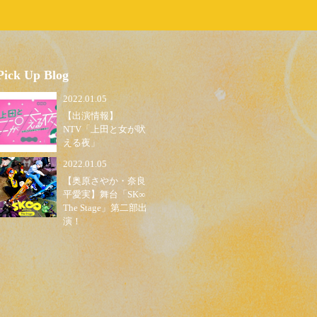
Pick Up Blog
2022.01.05
【出演情報】
NTV「上田と女が吠
える夜」
2022.01.05
【奥原さやか・奈良
平愛実】舞台「SK∞
The Stage」第二部出
演！