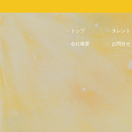
お
気
軽
に
お
トップ
タレント
問
会社概要
お問合せ
合
せ
下
さ
い。