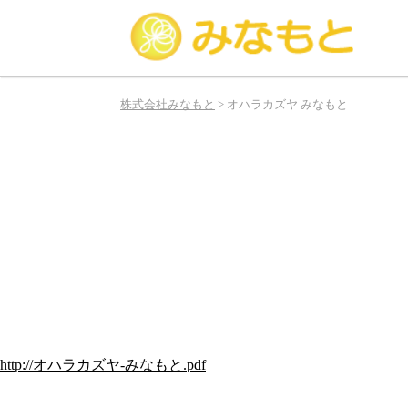
み
な
株式会社みなもと
>
オハラカズヤ みなもと
も
と
は
俳
優、
タ
レ
ン
ト、
モ
デ
ル
http://オハラカズヤ-みなもと.pdf
の
お